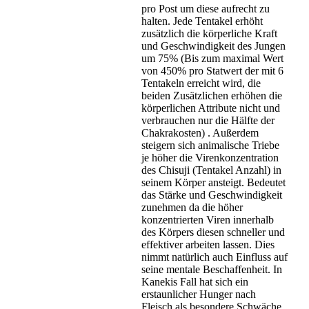
pro Post um diese aufrecht zu
halten. Jede Tentakel erhöht
zusätzlich die körperliche Kraft
und Geschwindigkeit des Jungen
um 75% (Bis zum maximal Wert
von 450% pro Statwert der mit 6
Tentakeln erreicht wird, die
beiden Zusätzlichen erhöhen die
körperlichen Attribute nicht und
verbrauchen nur die Hälfte der
Chakrakosten) . Außerdem
steigern sich animalische Triebe
je höher die Virenkonzentration
des Chisuji (Tentakel Anzahl) in
seinem Körper ansteigt. Bedeutet
das Stärke und Geschwindigkeit
zunehmen da die höher
konzentrierten Viren innerhalb
des Körpers diesen schneller und
effektiver arbeiten lassen. Dies
nimmt natürlich auch Einfluss auf
seine mentale Beschaffenheit. In
Kanekis Fall hat sich ein
erstaunlicher Hunger nach
Fleisch als besondere Schwäche