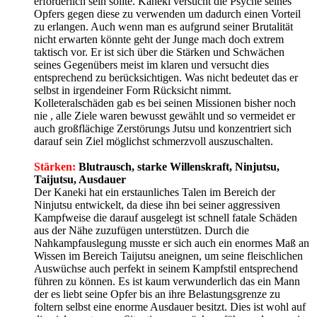
erforderlich sein sollte. Kaneki versucht die Psyche seines
Opfers gegen diese zu verwenden um dadurch einen Vorteil
zu erlangen. Auch wenn man es aufgrund seiner Brutalität
nicht erwarten könnte geht der Junge mach doch extrem
taktisch vor. Er ist sich über die Stärken und Schwächen
seines Gegenübers meist im klaren und versucht dies
entsprechend zu berücksichtigen. Was nicht bedeutet das er
selbst in irgendeiner Form Rücksicht nimmt.
Kolleteralschäden gab es bei seinen Missionen bisher noch
nie , alle Ziele waren bewusst gewählt und so vermeidet er
auch großflächige Zerstörungs Jutsu und konzentriert sich
darauf sein Ziel möglichst schmerzvoll auszuschalten.
Stärken:
Blutrausch, starke Willenskraft, Ninjutsu,
Taijutsu, Ausdauer
Der Kaneki hat ein erstaunliches Talen im Bereich der
Ninjutsu entwickelt, da diese ihn bei seiner aggressiven
Kampfweise die darauf ausgelegt ist schnell fatale Schäden
aus der Nähe zuzufügen unterstützen. Durch die
Nahkampfauslegung musste er sich auch ein enormes Maß an
Wissen im Bereich Taijutsu aneignen, um seine fleischlichen
Auswüchse auch perfekt in seinem Kampfstil entsprechend
führen zu können. Es ist kaum verwunderlich das ein Mann
der es liebt seine Opfer bis an ihre Belastungsgrenze zu
foltern selbst eine enorme Ausdauer besitzt. Dies ist wohl auf