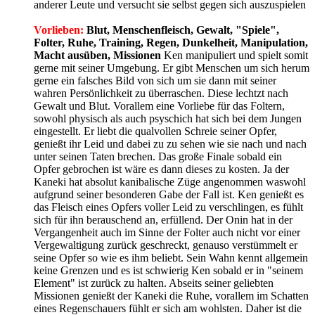
anderer Leute und versucht sie selbst gegen sich auszuspielen
Vorlieben:
Blut, Menschenfleisch, Gewalt, "Spiele",
Folter, Ruhe, Training, Regen, Dunkelheit, Manipulation,
Macht ausüben, Missionen
Ken manipuliert und spielt somit
gerne mit seiner Umgebung. Er gibt Menschen um sich herum
gerne ein falsches Bild von sich um sie dann mit seiner
wahren Persönlichkeit zu überraschen. Diese lechtzt nach
Gewalt und Blut. Vorallem eine Vorliebe für das Foltern,
sowohl physisch als auch psyschich hat sich bei dem Jungen
eingestellt. Er liebt die qualvollen Schreie seiner Opfer,
genießt ihr Leid und dabei zu zu sehen wie sie nach und nach
unter seinen Taten brechen. Das große Finale sobald ein
Opfer gebrochen ist wäre es dann dieses zu kosten. Ja der
Kaneki hat absolut kanibalische Züge angenommen waswohl
aufgrund seiner besonderen Gabe der Fall ist. Ken genießt es
das Fleisch eines Opfers voller Leid zu verschlingen, es fühlt
sich für ihn berauschend an, erfüllend. Der Onin hat in der
Vergangenheit auch im Sinne der Folter auch nicht vor einer
Vergewaltigung zurück geschreckt, genauso verstümmelt er
seine Opfer so wie es ihm beliebt. Sein Wahn kennt allgemein
keine Grenzen und es ist schwierig Ken sobald er in "seinem
Element" ist zurück zu halten. Abseits seiner geliebten
Missionen genießt der Kaneki die Ruhe, vorallem im Schatten
eines Regenschauers fühlt er sich am wohlsten. Daher ist die