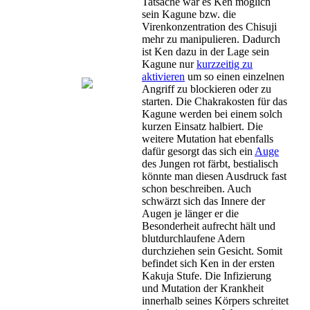
Tatsache war es Ken möglich
sein Kagune bzw. die
Virenkonzentration des Chisuji
mehr zu manipulieren. Dadurch
ist Ken dazu in der Lage sein
Kagune nur
kurzzeitig zu
aktivieren
um so einen einzelnen
Angriff zu blockieren oder zu
starten. Die Chakrakosten für das
Kagune werden bei einem solch
kurzen Einsatz halbiert. Die
weitere Mutation hat ebenfalls
dafür gesorgt das sich ein
Auge
des Jungen rot färbt, bestialisch
könnte man diesen Ausdruck fast
schon beschreiben. Auch
schwärzt sich das Innere der
Augen je länger er die
Besonderheit aufrecht hält und
blutdurchlaufene Adern
durchziehen sein Gesicht. Somit
befindet sich Ken in der ersten
Kakuja Stufe. Die Infizierung
und Mutation der Krankheit
innerhalb seines Körpers schreitet