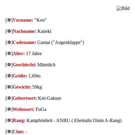
[
☸
]
Vorname:
"Ken"
[
☸
]
Nachname:
Kaneki
[
☸
]
Codename:
Gantai ("Augenklappe")
[
☸
]
Alter:
17 Jahre
[
☸
]
Geschlecht:
Männlich
[
☸
]
Größe:
1,69m
[
☸
]
Gewicht:
59kg
[
☸
]
Geburtsort:
Kiri-Gakure
[
☸
]
Wohnsort:
FuGa
[
☸
]
Rang:
Kampfeinheit - ANBU ( Ehemalis Oinin A-Rang)
[
☸
]
Clan:
-