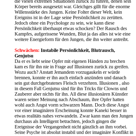
die vielen extremen Situationen zurück zu führen, denen sein
Körper bereits ausgesetzt war. Gleichges gillt für die enorme
Willensstärke des Jungen. Keine Folter dieser Welt, kein
Ereigniss ist in der Lage seine Persönlichkeit zu zerütten.
Jedoch ohne ein Psychologe zu sein, wie kann diese
Persönlichkeit überhaupt etwas schocken? Der Rausch des
Kampfes, aufgerissene Wunden, Blut ja das alles ist wie eine
weitere Energieform für den Jungen, die ihn weiter antreibt.
Schwächen:
Instabile Persönlichkeit, Blutrausch,
Genjutsu
Da er es liebt seine Opfer mit eigenen Händen zu brechen
kam es für ihn nie in Frage auf Illusionen zurück zu greifen.
Wozu auch? Anstatt Jemandem vorzugaukeln er würde
brennen, konnte er ihn auch einfach anzünden und danach
sein gut durchgebratenes Fleisch verzehren. Illusionen , also
in diesem Fall Genjutsu sind für ihn Tricks für Clowns und
Zauberer aber nichts für ihn. All diese illusionären Künstler
waren seiner Meinung nach Abschaum, ihre Opfer hatten
wohl auch Angst vorm schwarzen Mann. Doch diese Angst
vor einer imaginären Erscheinung konnte Kaneki besser in
etwas realitäts nahes verwandeln. Zwar kann man den Jungen
durchaus als Intelligent betrachten, jedoch gingen die
Ereignisse der Vergangenheit nicht gänzlich an ihm vorbei.
Seine Psyche ist absolut instabil und der imaginäre Konflikt in