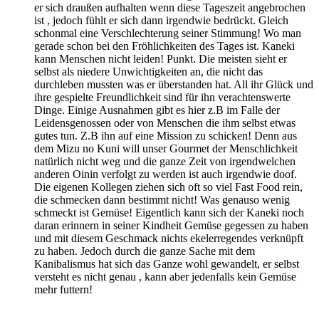
er sich draußen aufhalten wenn diese Tageszeit angebrochen
ist , jedoch fühlt er sich dann irgendwie bedrückt. Gleich
schonmal eine Verschlechterung seiner Stimmung! Wo man
gerade schon bei den Fröhlichkeiten des Tages ist. Kaneki
kann Menschen nicht leiden! Punkt. Die meisten sieht er
selbst als niedere Unwichtigkeiten an, die nicht das
durchleben mussten was er überstanden hat. All ihr Glück und
ihre gespielte Freundlichkeit sind für ihn verachtenswerte
Dinge. Einige Ausnahmen gibt es hier z.B im Falle der
Leidensgenossen oder von Menschen die ihm selbst etwas
gutes tun. Z.B ihn auf eine Mission zu schicken! Denn aus
dem Mizu no Kuni will unser Gourmet der Menschlichkeit
natürlich nicht weg und die ganze Zeit von irgendwelchen
anderen Oinin verfolgt zu werden ist auch irgendwie doof.
Die eigenen Kollegen ziehen sich oft so viel Fast Food rein,
die schmecken dann bestimmt nicht! Was genauso wenig
schmeckt ist Gemüse! Eigentlich kann sich der Kaneki noch
daran erinnern in seiner Kindheit Gemüse gegessen zu haben
und mit diesem Geschmack nichts ekelerregendes verknüpft
zu haben. Jedoch durch die ganze Sache mit dem
Kanibalismus hat sich das Ganze wohl gewandelt, er selbst
versteht es nicht genau , kann aber jedenfalls kein Gemüse
mehr futtern!