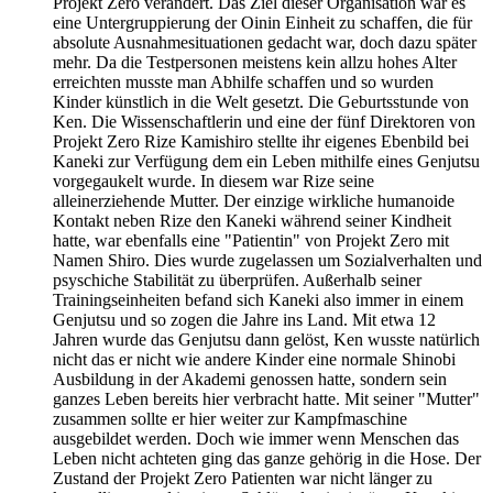
Projekt Zero verändert. Das Ziel dieser Organisation war es
eine Untergruppierung der Oinin Einheit zu schaffen, die für
absolute Ausnahmesituationen gedacht war, doch dazu später
mehr. Da die Testpersonen meistens kein allzu hohes Alter
erreichten musste man Abhilfe schaffen und so wurden
Kinder künstlich in die Welt gesetzt. Die Geburtsstunde von
Ken. Die Wissenschaftlerin und eine der fünf Direktoren von
Projekt Zero Rize Kamishiro stellte ihr eigenes Ebenbild bei
Kaneki zur Verfügung dem ein Leben mithilfe eines Genjutsu
vorgegaukelt wurde. In diesem war Rize seine
alleinerziehende Mutter. Der einzige wirkliche humanoide
Kontakt neben Rize den Kaneki während seiner Kindheit
hatte, war ebenfalls eine "Patientin" von Projekt Zero mit
Namen Shiro. Dies wurde zugelassen um Sozialverhalten und
psyschiche Stabilität zu überprüfen. Außerhalb seiner
Trainingseinheiten befand sich Kaneki also immer in einem
Genjutsu und so zogen die Jahre ins Land. Mit etwa 12
Jahren wurde das Genjutsu dann gelöst, Ken wusste natürlich
nicht das er nicht wie andere Kinder eine normale Shinobi
Ausbildung in der Akademi genossen hatte, sondern sein
ganzes Leben bereits hier verbracht hatte. Mit seiner "Mutter"
zusammen sollte er hier weiter zur Kampfmaschine
ausgebildet werden. Doch wie immer wenn Menschen das
Leben nicht achteten ging das ganze gehörig in die Hose. Der
Zustand der Projekt Zero Patienten war nicht länger zu