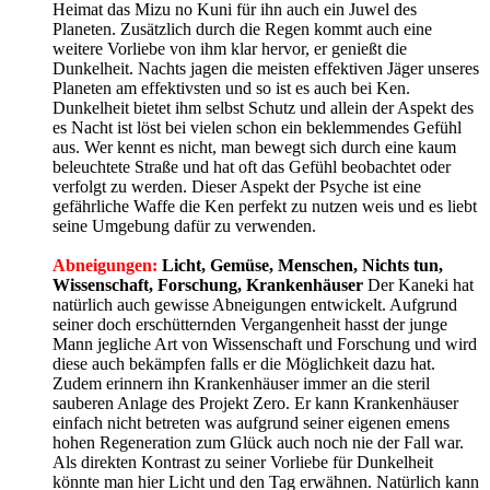
Heimat das Mizu no Kuni für ihn auch ein Juwel des
Planeten. Zusätzlich durch die Regen kommt auch eine
weitere Vorliebe von ihm klar hervor, er genießt die
Dunkelheit. Nachts jagen die meisten effektiven Jäger unseres
Planeten am effektivsten und so ist es auch bei Ken.
Dunkelheit bietet ihm selbst Schutz und allein der Aspekt des
es Nacht ist löst bei vielen schon ein beklemmendes Gefühl
aus. Wer kennt es nicht, man bewegt sich durch eine kaum
beleuchtete Straße und hat oft das Gefühl beobachtet oder
verfolgt zu werden. Dieser Aspekt der Psyche ist eine
gefährliche Waffe die Ken perfekt zu nutzen weis und es liebt
seine Umgebung dafür zu verwenden.
Abneigungen:
Licht, Gemüse, Menschen, Nichts tun,
Wissenschaft, Forschung, Krankenhäuser
Der Kaneki hat
natürlich auch gewisse Abneigungen entwickelt. Aufgrund
seiner doch erschütternden Vergangenheit hasst der junge
Mann jegliche Art von Wissenschaft und Forschung und wird
diese auch bekämpfen falls er die Möglichkeit dazu hat.
Zudem erinnern ihn Krankenhäuser immer an die steril
sauberen Anlage des Projekt Zero. Er kann Krankenhäuser
einfach nicht betreten was aufgrund seiner eigenen emens
hohen Regeneration zum Glück auch noch nie der Fall war.
Als direkten Kontrast zu seiner Vorliebe für Dunkelheit
könnte man hier Licht und den Tag erwähnen. Natürlich kann