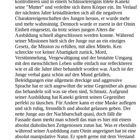
kontrollieren und in einem Schlüsselereignis tötete Kaneki
seine "Mutter" und verleibte sich ihren Körper ein. Im Verlauf
der nächsten Jahre kristallisierten sich all die negativen
Charaktereigenschaften des Jungen heraus, er wurde mehr
und mehr wahnsinnig. Dennoch wurde er zuerst in der Oinin
Einheit eingesetzt, da trotz seines jungen Alters die
Ausbildung schnell abgeschlossen werden konnte. Während
seiner Missionen hielt sich der Junge nur an ein einziges
Gesetz, die Mission zu erfüllen, mit allen Mitteln. Ken
schreckte vor keiner Abartigkeit zurück, Mord,
Verstümmelung, Vergewaltigung und der brutalste Umgang
mit den menschlichen Leben sollte einfach nur reflecktieren
wie er all die Jahre über behandelt worden war. Auch ist der
Junge verbal ganz schön auf den Mund gefallen,
Beleidigungen eine allgemein dreckige und aggressive
Sprache hat er sich angewöhnt die seine Gegenüber als genau
das behandeln soll was sie eben sind, Schmutz. Aufgrund
seiner Ausbildung hat Kaneki gelernt seinen Gegenüber
perfekt zu täuschen. Für Andere kann er eine Maske auflegen
und sich ruhig, freundlich und absolut gelassen geben. Der
nette Junge aus der Nachbarschaft quasi, doch fällt die
Fassade dann merkt man schnell das man es hier mit einem
absolut diabolischen Zeitgenossen zutun hat. Was er ebenfalls
während seiner Ausbildung zum Oinin angeeignet hat ist eine
absolut manipulative Natur. Er spielt gerne mit dem Verstand