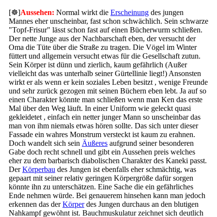
[
☸
]
Aussehen:
Normal wirkt die
Erscheinung
des jungen
Mannes eher unscheinbar, fast schon schwächlich. Sein schwarze
"Topf-Frisur" lässt schon fast auf einen Bücherwurm schließen.
Der nette Junge aus der Nachbarschaft eben, der versucht der
Oma die Tüte über die Straße zu tragen. Die Vögel im Winter
füttert und allgemein versucht etwas für die Gesellschaft zutun.
Sein Körper ist dünn und zierlich, kaum gefährlich (Außer
vielleicht das was unterhalb seiner Gürtellinie liegt!) Ansonsten
wirkt er als wenn er kein soziales Leben besitzt , wenige Freunde
und sehr zurück gezogen mit seinen Büchern eben lebt. Ja auf so
einen Charakter könnte man schließen wenn man Ken das erste
Mal über den Weg läuft. In einer Uniform wie geleckt quasi
gekleidetet , einfach ein netter junger Mann so unscheinbar das
man von ihm niemals etwas hören sollte. Das sich unter dieser
Fassade ein wahres Monstrum versteckt ist kaum zu erahnen.
Doch wandelt sich sein
Äußeres
aufgrund seiner besonderen
Gabe doch recht schnell und gibt ein Aussehen preis welches
eher zu dem barbarisch diabolischen Charakter des Kaneki passt.
Der
Körperbau
des Jungen ist ebenfalls eher schmächtig, was
gepaart mit seiner relativ geringen Körpergröße dafür sorgen
könnte ihn zu unterschätzen. Eine Sache die ein gefährliches
Ende nehmen würde. Bei genauerem hinsehen kann man jedoch
erkennen das der
Körper
des Jungen durchaus an den blutigen
Nahkampf gewöhnt ist. Bauchmuskulatur zeichnet sich deutlich