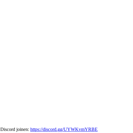
 Discord joinen:
https://discord.gg/UYWKvmYRBE