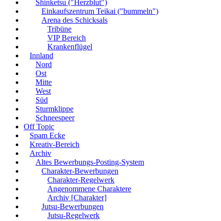
Shinketsu ("Herzblut")
Einkaufszentrum Teikai ("bummeln")
Arena des Schicksals
Tribüne
VIP Bereich
Krankenflügel
Innland
Nord
Ost
Mitte
West
Süd
Sturmklippe
Schneespeer
Off Topic
Spam Ecke
Kreativ-Bereich
Archiv
Altes Bewerbungs-Posting-System
Charakter-Bewerbungen
Charakter-Regelwerk
Angenommene Charaktere
Archiv [Charakter]
Jutsu-Bewerbungen
Jutsu-Regelwerk