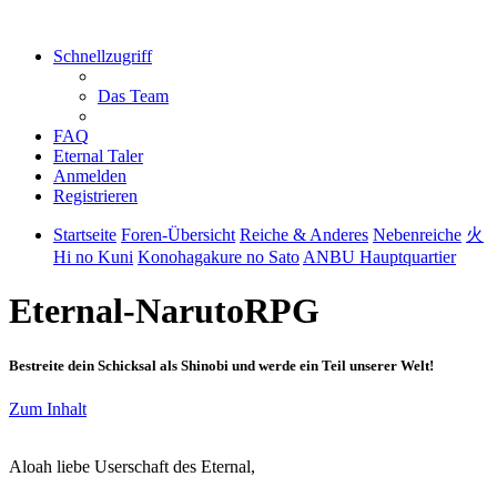
Schnellzugriff
Das Team
FAQ
Eternal Taler
Anmelden
Registrieren
Startseite
Foren-Übersicht
Reiche & Anderes
Nebenreiche
火
Hi no Kuni
Konohagakure no Sato
ANBU Hauptquartier
Eternal-NarutoRPG
Bestreite dein Schicksal als Shinobi und werde ein Teil unserer Welt!
Zum Inhalt
Aloah liebe Userschaft des Eternal,