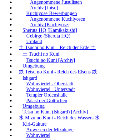
Angenommene Jutsulisten
Archiv [Jutsu]
Kuchiyose-Bewerbungen
Angenommene Kuchiyosen
Archiv [Kuchiyose]
Sheruta HQ [Kamikakushi]
Gebirge (Sheruta HQ)
Umland
土 Tsuchi no Kuni - Reich der Erde 土
土 Tsuchi no Kuni
Tsuchi no Kuni [Archiv]
Umgebung
鉄 Tetsu no Kuni - Reich des Eisens 鉄
Ishgard
Wohnviertel - Oberstadt
Wohnviertel - Unterstadt
Templer Ordenshalle
Palast der Göttlichen
Umgebung
Tetsu no Kuni (Ishgard) [Archiv]
水 Mizu no Kuni - Reich des Wassers 水
Kiri-Gakure
Anwesen der Mizukage
Wohnviertel