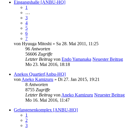
Eingangshalle [ANBU-HQ]
1
…
3
4
5
6
7
von
Hyuuga Mitoshi
» Sa 28. Mai 2011, 11:25
96
Antworten
56606
Zugriffe
Letzter Beitrag
von
Endo Yamanaka
Neuester Beitrag
Mo 23. Mai 2016, 18:18
Anekos Quartier[Anbu-HQ]
von
Aneko Kamizuru
» Di 27. Jan 2015, 19:21
8
Antworten
8755
Zugriffe
Letzter Beitrag
von
Aneko Kamizuru
Neuester Beitrag
Mo 16. Mai 2016, 11:47
Gefangenenkomplex [ANBU-HQ]
1
2
3