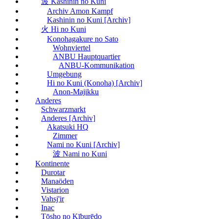
波 Kashinin no Kuni
Archiv Amon Kampf
Kashinin no Kuni [Archiv]
火 Hi no Kuni
Konohagakure no Sato
Wohnviertel
ANBU Hauptquartier
ANBU-Kommunikation
Umgebung
Hi no Kuni (Konoha) [Archiv]
Anon-Majikku
Anderes
Schwarzmarkt
Anderes [Archiv]
Akatsuki HQ
Zimmer
Nami no Kuni [Archiv]
波 Nami no Kuni
Kontinente
Durotar
Manaöden
Vistarion
Vahsj'ir
Inac
Tōsho no Kīburēdo