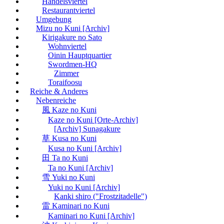
Handelsviertel
Restaurantviertel
Umgebung
Mizu no Kuni [Archiv]
Kirigakure no Sato
Wohnviertel
Oinin Hauptquartier
Swordmen-HQ
Zimmer
Toraifoosu
Reiche & Anderes
Nebenreiche
風 Kaze no Kuni
Kaze no Kuni [Orte-Archiv]
[Archiv] Sunagakure
草 Kusa no Kuni
Kusa no Kuni [Archiv]
田 Ta no Kuni
Ta no Kuni [Archiv]
雪 Yuki no Kuni
Yuki no Kuni [Archiv]
Kanki shiro ("Frostzitadelle")
雷 Kaminari no Kuni
Kaminari no Kuni [Archiv]