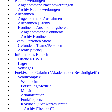
Nachbewerbungen
Angenommene Nachbewerbungen
Archiv Nachbewerbungen
Ausnahmen
Angenommene Ausnahmen
Ausnahmen [Archiv]
Kontinente Ausarbeitungsbereich
Angenommene Kontinente
Archiv Kontinente
Team | Personen Suche
Gefundene Teams/Personen
Archiv [Suche]
Informations Bereich
Offene NBW`s
Lager
Sonstiges
Fueki·sei no Gakuin ("Akademie der Beständigkeit")
Schulkomplex
Wohnheim
Forschung/Medizin
Militär
Administration
Funkfrequenz
Kokuban ("Schwarzes Brett")
Archiv ("beendet")