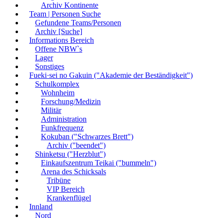
Archiv Kontinente
Team | Personen Suche
Gefundene Teams/Personen
Archiv [Suche]
Informations Bereich
Offene NBW`s
Lager
Sonstiges
Fueki·sei no Gakuin ("Akademie der Beständigkeit")
Schulkomplex
Wohnheim
Forschung/Medizin
Militär
Administration
Funkfrequenz
Kokuban ("Schwarzes Brett")
Archiv ("beendet")
Shinketsu ("Herzblut")
Einkaufszentrum Teikai ("bummeln")
Arena des Schicksals
Tribüne
VIP Bereich
Krankenflügel
Innland
Nord