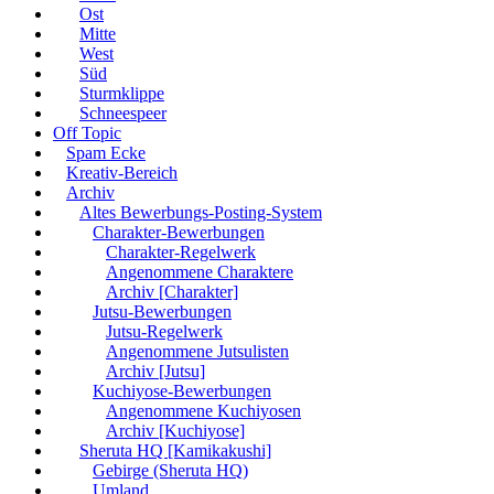
Ost
Mitte
West
Süd
Sturmklippe
Schneespeer
Off Topic
Spam Ecke
Kreativ-Bereich
Archiv
Altes Bewerbungs-Posting-System
Charakter-Bewerbungen
Charakter-Regelwerk
Angenommene Charaktere
Archiv [Charakter]
Jutsu-Bewerbungen
Jutsu-Regelwerk
Angenommene Jutsulisten
Archiv [Jutsu]
Kuchiyose-Bewerbungen
Angenommene Kuchiyosen
Archiv [Kuchiyose]
Sheruta HQ [Kamikakushi]
Gebirge (Sheruta HQ)
Umland