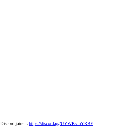
 Discord joinen:
https://discord.gg/UYWKvmYRBE